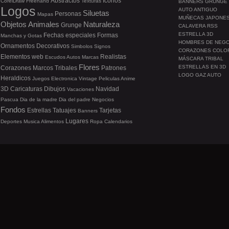
Abstractos
Iconos
CorelDraw
Freehand
Texturas
BANNERS GRUNGE
Logos
AUTO ANTIGUO
Siluetas
Personas
Mapas
MUÑECAS JAPONE
Objetos
Animales
Naturaleza
Grunge
CALAVERA RSS
ESTRELLA 3D
Fechas especiales
Formas
Manchas y Gotas
HOMBRES DE NEG
Ornamentos
Decorativos
Simbolos
Signos
CORAZONES COLO
Elementos web
Realistas
Escudos
Autos
Marcas
MÁSCARA TRIBAL
Flores
ESTRELLAS EN 3D
Corazones
Marcos
Tribales
Patrones
LOGO GAZ AUTO
Heraldicos
Juegos
Electronica
Vintage
Peliculas
Anime
3D
Caricaturas
Dibujos
Navidad
Vacaciones
Pascua
Dia de la madre
Dia del padre
Negocios
Fondos
Estrellas
Tatuajes
Tarjetas
Banners
Lugares
Deportes
Musica
Alimentos
Ropa
Calendarios