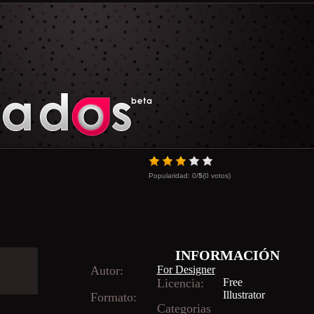
Popularidad:
0
/
5
(
0
votos)
INFORMACIÓN
Autor:
For Designer
Licencia:
Free
Illustrator
Formato:
Categorias