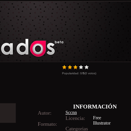
Popularidad:
0
/
5
(
0
votos)
INFORMACIÓN
Autor:
Sccnn
Licencia:
Free
Illustrator
Formato:
Categorias