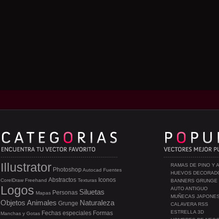
Illustrator
RAMAS DE PINO Y 
Photoshop
Autocad
Fuentes
HUEVOS DECORAD
Abstractos
Iconos
CorelDraw
Freehand
Texturas
BANNERS GRUNGE
Logos
AUTO ANTIGUO
Siluetas
Personas
Mapas
MUÑECAS JAPONE
Objetos
Animales
Naturaleza
Grunge
CALAVERA RSS
ESTRELLA 3D
Fechas especiales
Formas
Manchas y Gotas