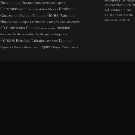
HOMBRES DE NEG
Ornamentos
Decorativos
Simbolos
Signos
CORAZONES COLO
Elementos web
Realistas
Escudos
Autos
Marcas
MÁSCARA TRIBAL
Flores
ESTRELLAS EN 3D
Corazones
Marcos
Tribales
Patrones
LOGO GAZ AUTO
Heraldicos
Juegos
Electronica
Vintage
Peliculas
Anime
3D
Caricaturas
Dibujos
Navidad
Vacaciones
Pascua
Dia de la madre
Dia del padre
Negocios
Fondos
Estrellas
Tatuajes
Tarjetas
Banners
Lugares
Deportes
Musica
Alimentos
Ropa
Calendarios