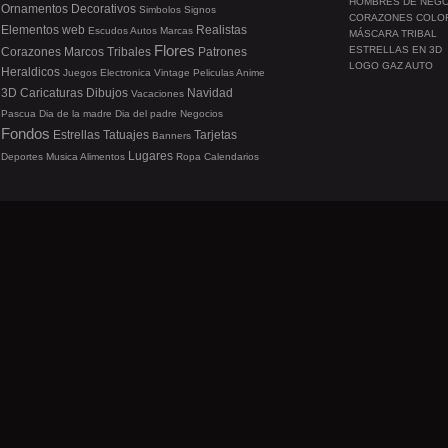
HOMBRES DE NEG
Ornamentos
Decorativos
Simbolos
Signos
CORAZONES COLO
Elementos web
Realistas
Escudos
Autos
Marcas
MÁSCARA TRIBAL
Flores
ESTRELLAS EN 3D
Corazones
Marcos
Tribales
Patrones
LOGO GAZ AUTO
Heraldicos
Juegos
Electronica
Vintage
Peliculas
Anime
3D
Caricaturas
Dibujos
Navidad
Vacaciones
Pascua
Dia de la madre
Dia del padre
Negocios
Fondos
Estrellas
Tatuajes
Tarjetas
Banners
Lugares
Deportes
Musica
Alimentos
Ropa
Calendarios