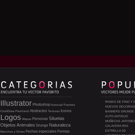
Illustrator
RAMAS DE PINO Y 
Photoshop
Autocad
Fuentes
HUEVOS DECORAD
Abstractos
Iconos
CorelDraw
Freehand
Texturas
BANNERS GRUNGE
Logos
AUTO ANTIGUO
Siluetas
Personas
Mapas
MUÑECAS JAPONE
Objetos
Animales
Naturaleza
Grunge
CALAVERA RSS
ESTRELLA 3D
Fechas especiales
Formas
Manchas y Gotas