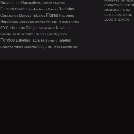
HOMBRES DE NEG
Ornamentos
Decorativos
Simbolos
Signos
CORAZONES COLO
Elementos web
Realistas
Escudos
Autos
Marcas
MÁSCARA TRIBAL
Flores
ESTRELLAS EN 3D
Corazones
Marcos
Tribales
Patrones
LOGO GAZ AUTO
Heraldicos
Juegos
Electronica
Vintage
Peliculas
Anime
3D
Caricaturas
Dibujos
Navidad
Vacaciones
Pascua
Dia de la madre
Dia del padre
Negocios
Fondos
Estrellas
Tatuajes
Tarjetas
Banners
Lugares
Deportes
Musica
Alimentos
Ropa
Calendarios