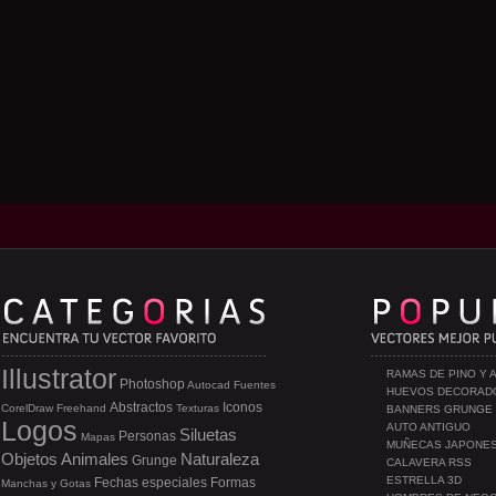
Illustrator
RAMAS DE PINO Y 
Photoshop
Autocad
Fuentes
HUEVOS DECORAD
Abstractos
Iconos
CorelDraw
Freehand
Texturas
BANNERS GRUNGE
Logos
AUTO ANTIGUO
Siluetas
Personas
Mapas
MUÑECAS JAPONE
Objetos
Animales
Naturaleza
Grunge
CALAVERA RSS
ESTRELLA 3D
Fechas especiales
Formas
Manchas y Gotas