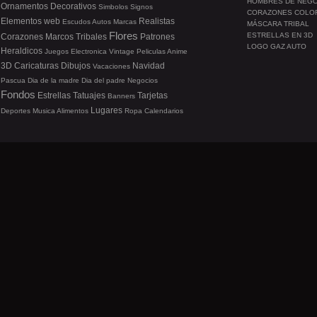
HOMBRES DE NEG
Ornamentos
Decorativos
Simbolos
Signos
CORAZONES COLO
Elementos web
Realistas
Escudos
Autos
Marcas
MÁSCARA TRIBAL
Flores
ESTRELLAS EN 3D
Corazones
Marcos
Tribales
Patrones
LOGO GAZ AUTO
Heraldicos
Juegos
Electronica
Vintage
Peliculas
Anime
3D
Caricaturas
Dibujos
Navidad
Vacaciones
Pascua
Dia de la madre
Dia del padre
Negocios
Fondos
Estrellas
Tatuajes
Tarjetas
Banners
Lugares
Deportes
Musica
Alimentos
Ropa
Calendarios