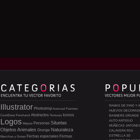
Illustrator
RAMAS DE PINO Y 
Photoshop
Autocad
Fuentes
HUEVOS DECORAD
Abstractos
Iconos
CorelDraw
Freehand
Texturas
BANNERS GRUNGE
Logos
AUTO ANTIGUO
Siluetas
Personas
Mapas
MUÑECAS JAPONE
Objetos
Animales
Naturaleza
Grunge
CALAVERA RSS
ESTRELLA 3D
Fechas especiales
Formas
Manchas y Gotas