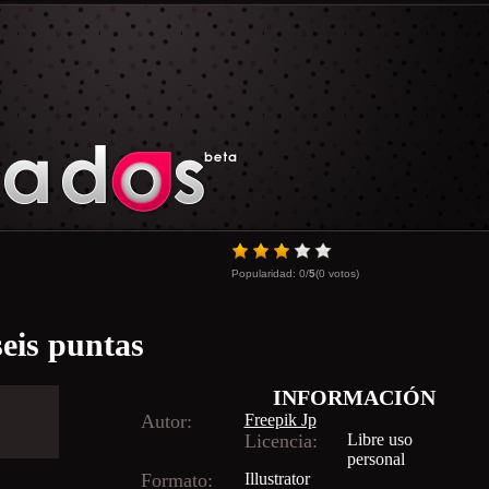
Popularidad:
0
/
5
(
0
votos)
seis puntas
INFORMACIÓN
Autor:
Freepik Jp
Licencia:
Libre uso
personal
Formato:
Illustrator