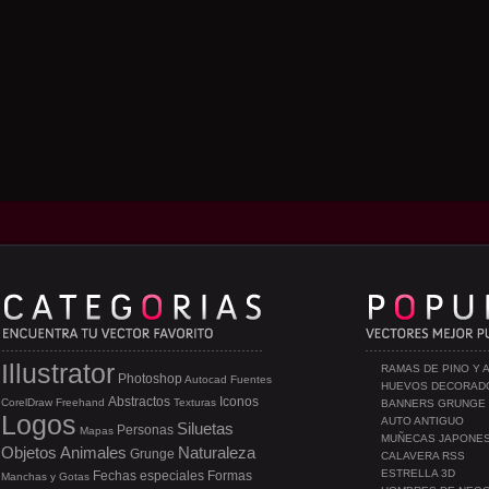
Illustrator
RAMAS DE PINO Y 
Photoshop
Autocad
Fuentes
HUEVOS DECORAD
Abstractos
Iconos
CorelDraw
Freehand
Texturas
BANNERS GRUNGE
Logos
AUTO ANTIGUO
Siluetas
Personas
Mapas
MUÑECAS JAPONE
Objetos
Animales
Naturaleza
Grunge
CALAVERA RSS
ESTRELLA 3D
Fechas especiales
Formas
Manchas y Gotas