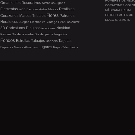
HOMBRES DE NEG
Ornamentos
Decorativos
Simbolos
Signos
CORAZONES COLO
Elementos web
Realistas
Escudos
Autos
Marcas
MÁSCARA TRIBAL
Flores
ESTRELLAS EN 3D
Corazones
Marcos
Tribales
Patrones
LOGO GAZ AUTO
Heraldicos
Juegos
Electronica
Vintage
Peliculas
Anime
3D
Caricaturas
Dibujos
Navidad
Vacaciones
Pascua
Dia de la madre
Dia del padre
Negocios
Fondos
Estrellas
Tatuajes
Tarjetas
Banners
Lugares
Deportes
Musica
Alimentos
Ropa
Calendarios