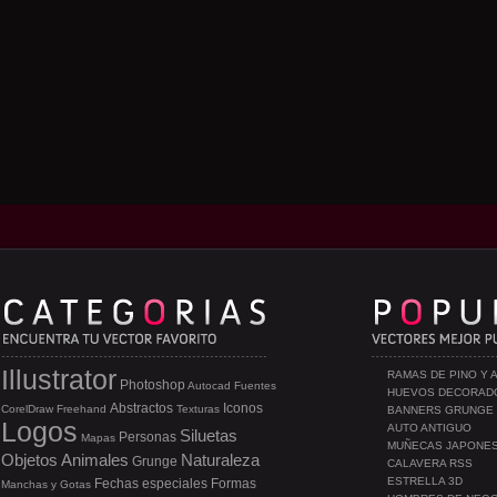
Illustrator
RAMAS DE PINO Y 
Photoshop
Autocad
Fuentes
HUEVOS DECORAD
Abstractos
Iconos
CorelDraw
Freehand
Texturas
BANNERS GRUNGE
Logos
AUTO ANTIGUO
Siluetas
Personas
Mapas
MUÑECAS JAPONE
Objetos
Animales
Naturaleza
Grunge
CALAVERA RSS
ESTRELLA 3D
Fechas especiales
Formas
Manchas y Gotas