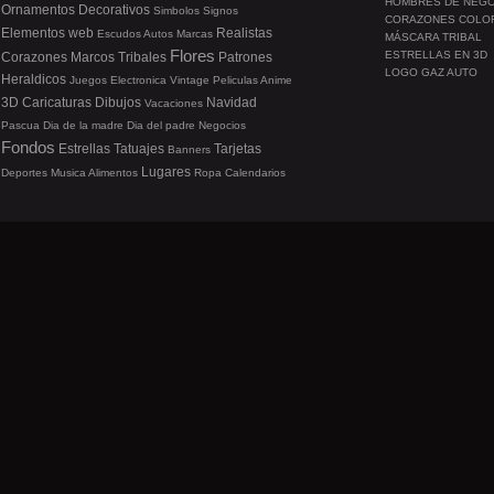
HOMBRES DE NEG
Ornamentos
Decorativos
Simbolos
Signos
CORAZONES COLO
Elementos web
Realistas
Escudos
Autos
Marcas
MÁSCARA TRIBAL
Flores
ESTRELLAS EN 3D
Corazones
Marcos
Tribales
Patrones
LOGO GAZ AUTO
Heraldicos
Juegos
Electronica
Vintage
Peliculas
Anime
3D
Caricaturas
Dibujos
Navidad
Vacaciones
Pascua
Dia de la madre
Dia del padre
Negocios
Fondos
Estrellas
Tatuajes
Tarjetas
Banners
Lugares
Deportes
Musica
Alimentos
Ropa
Calendarios