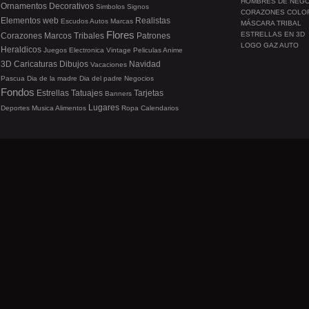
HOMBRES DE NEG
Ornamentos
Decorativos
Simbolos
Signos
CORAZONES COLO
Elementos web
Realistas
Escudos
Autos
Marcas
MÁSCARA TRIBAL
Flores
ESTRELLAS EN 3D
Corazones
Marcos
Tribales
Patrones
LOGO GAZ AUTO
Heraldicos
Juegos
Electronica
Vintage
Peliculas
Anime
3D
Caricaturas
Dibujos
Navidad
Vacaciones
Pascua
Dia de la madre
Dia del padre
Negocios
Fondos
Estrellas
Tatuajes
Tarjetas
Banners
Lugares
Deportes
Musica
Alimentos
Ropa
Calendarios