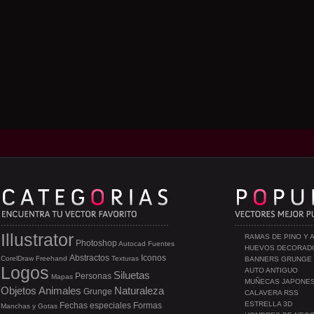
Illustrator
RAMAS DE PINO Y 
Photoshop
Autocad
Fuentes
HUEVOS DECORAD
Abstractos
Iconos
CorelDraw
Freehand
Texturas
BANNERS GRUNGE
Logos
AUTO ANTIGUO
Siluetas
Personas
Mapas
MUÑECAS JAPONE
Objetos
Animales
Naturaleza
Grunge
CALAVERA RSS
ESTRELLA 3D
Fechas especiales
Formas
Manchas y Gotas