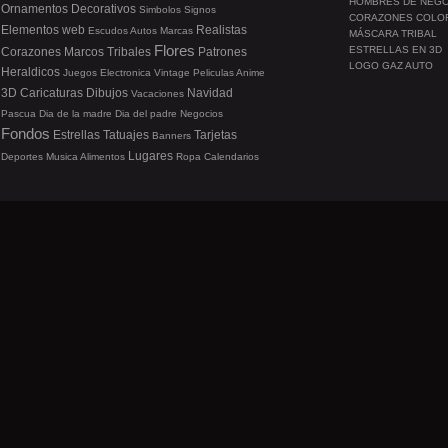
HOMBRES DE NEG
Ornamentos
Decorativos
Simbolos
Signos
CORAZONES COLO
Elementos web
Realistas
Escudos
Autos
Marcas
MÁSCARA TRIBAL
Flores
ESTRELLAS EN 3D
Corazones
Marcos
Tribales
Patrones
LOGO GAZ AUTO
Heraldicos
Juegos
Electronica
Vintage
Peliculas
Anime
3D
Caricaturas
Dibujos
Navidad
Vacaciones
Pascua
Dia de la madre
Dia del padre
Negocios
Fondos
Estrellas
Tatuajes
Tarjetas
Banners
Lugares
Deportes
Musica
Alimentos
Ropa
Calendarios