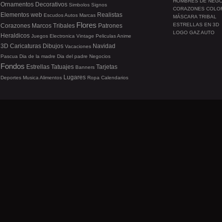
HOMBRES DE NEG
Ornamentos
Decorativos
Simbolos
Signos
CORAZONES COLO
Elementos web
Realistas
Escudos
Autos
Marcas
MÁSCARA TRIBAL
Flores
ESTRELLAS EN 3D
Corazones
Marcos
Tribales
Patrones
LOGO GAZ AUTO
Heraldicos
Juegos
Electronica
Vintage
Peliculas
Anime
3D
Caricaturas
Dibujos
Navidad
Vacaciones
Pascua
Dia de la madre
Dia del padre
Negocios
Fondos
Estrellas
Tatuajes
Tarjetas
Banners
Lugares
Deportes
Musica
Alimentos
Ropa
Calendarios