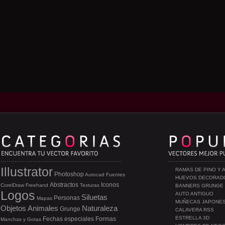
Illustrator
RAMAS DE PINO Y 
Photoshop
Autocad
Fuentes
HUEVOS DECORAD
Abstractos
Iconos
CorelDraw
Freehand
Texturas
BANNERS GRUNGE
Logos
AUTO ANTIGUO
Siluetas
Personas
Mapas
MUÑECAS JAPONE
Objetos
Animales
Naturaleza
Grunge
CALAVERA RSS
ESTRELLA 3D
Fechas especiales
Formas
Manchas y Gotas