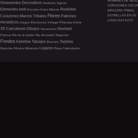
HOMBRES DE NEG
Ornamentos
Decorativos
Simbolos
Signos
CORAZONES COLO
Elementos web
Realistas
Escudos
Autos
Marcas
MÁSCARA TRIBAL
Flores
ESTRELLAS EN 3D
Corazones
Marcos
Tribales
Patrones
LOGO GAZ AUTO
Heraldicos
Juegos
Electronica
Vintage
Peliculas
Anime
3D
Caricaturas
Dibujos
Navidad
Vacaciones
Pascua
Dia de la madre
Dia del padre
Negocios
Fondos
Estrellas
Tatuajes
Tarjetas
Banners
Lugares
Deportes
Musica
Alimentos
Ropa
Calendarios