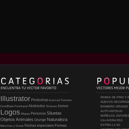
Illustrator
RAMAS DE PINO Y 
Photoshop
Autocad
Fuentes
HUEVOS DECORAD
Abstractos
Iconos
CorelDraw
Freehand
Texturas
BANNERS GRUNGE
Logos
AUTO ANTIGUO
Siluetas
Personas
Mapas
MUÑECAS JAPONE
Objetos
Animales
Naturaleza
Grunge
CALAVERA RSS
ESTRELLA 3D
Fechas especiales
Formas
Manchas y Gotas