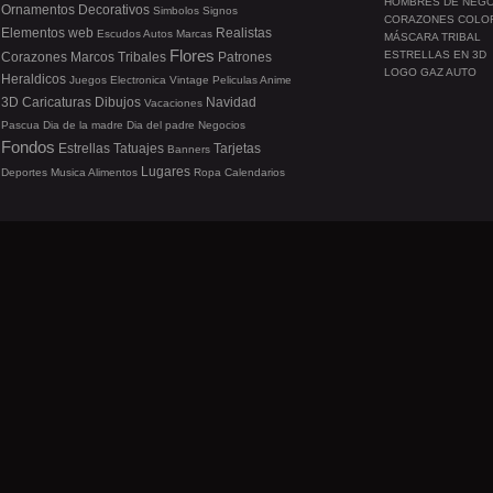
HOMBRES DE NEG
Ornamentos
Decorativos
Simbolos
Signos
CORAZONES COLO
Elementos web
Realistas
Escudos
Autos
Marcas
MÁSCARA TRIBAL
Flores
ESTRELLAS EN 3D
Corazones
Marcos
Tribales
Patrones
LOGO GAZ AUTO
Heraldicos
Juegos
Electronica
Vintage
Peliculas
Anime
3D
Caricaturas
Dibujos
Navidad
Vacaciones
Pascua
Dia de la madre
Dia del padre
Negocios
Fondos
Estrellas
Tatuajes
Tarjetas
Banners
Lugares
Deportes
Musica
Alimentos
Ropa
Calendarios