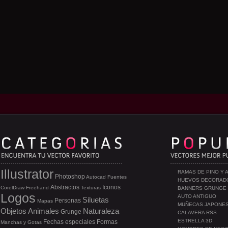
Illustrator
RAMAS DE PINO Y 
Photoshop
Autocad
Fuentes
HUEVOS DECORAD
Abstractos
Iconos
CorelDraw
Freehand
Texturas
BANNERS GRUNGE
Logos
AUTO ANTIGUO
Siluetas
Personas
Mapas
MUÑECAS JAPONE
Objetos
Animales
Naturaleza
Grunge
CALAVERA RSS
ESTRELLA 3D
Fechas especiales
Formas
Manchas y Gotas