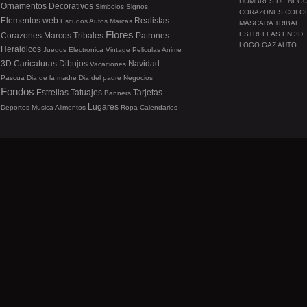
HOMBRES DE NEG
Ornamentos
Decorativos
Simbolos
Signos
CORAZONES COLO
Elementos web
Realistas
Escudos
Autos
Marcas
MÁSCARA TRIBAL
Flores
ESTRELLAS EN 3D
Corazones
Marcos
Tribales
Patrones
LOGO GAZ AUTO
Heraldicos
Juegos
Electronica
Vintage
Peliculas
Anime
3D
Caricaturas
Dibujos
Navidad
Vacaciones
Pascua
Dia de la madre
Dia del padre
Negocios
Fondos
Estrellas
Tatuajes
Tarjetas
Banners
Lugares
Deportes
Musica
Alimentos
Ropa
Calendarios