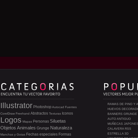
Illustrator
RAMAS DE PINO Y 
Photoshop
Autocad
Fuentes
HUEVOS DECORAD
Abstractos
Iconos
CorelDraw
Freehand
Texturas
BANNERS GRUNGE
Logos
AUTO ANTIGUO
Siluetas
Personas
Mapas
MUÑECAS JAPONE
Objetos
Animales
Naturaleza
Grunge
CALAVERA RSS
ESTRELLA 3D
Fechas especiales
Formas
Manchas y Gotas