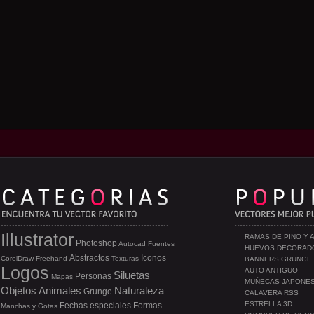
Illustrator
RAMAS DE PINO Y 
Photoshop
Autocad
Fuentes
HUEVOS DECORAD
Abstractos
Iconos
CorelDraw
Freehand
Texturas
BANNERS GRUNGE
Logos
AUTO ANTIGUO
Siluetas
Personas
Mapas
MUÑECAS JAPONE
Objetos
Animales
Naturaleza
Grunge
CALAVERA RSS
ESTRELLA 3D
Fechas especiales
Formas
Manchas y Gotas