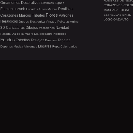
HOMBRES DE NEG
Ornamentos
Decorativos
Simbolos
Signos
CORAZONES COLO
Elementos web
Realistas
Escudos
Autos
Marcas
MÁSCARA TRIBAL
Flores
ESTRELLAS EN 3D
Corazones
Marcos
Tribales
Patrones
LOGO GAZ AUTO
Heraldicos
Juegos
Electronica
Vintage
Peliculas
Anime
3D
Caricaturas
Dibujos
Navidad
Vacaciones
Pascua
Dia de la madre
Dia del padre
Negocios
Fondos
Estrellas
Tatuajes
Tarjetas
Banners
Lugares
Deportes
Musica
Alimentos
Ropa
Calendarios