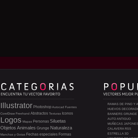
Illustrator
RAMAS DE PINO Y 
Photoshop
Autocad
Fuentes
HUEVOS DECORAD
Abstractos
Iconos
CorelDraw
Freehand
Texturas
BANNERS GRUNGE
Logos
AUTO ANTIGUO
Siluetas
Personas
Mapas
MUÑECAS JAPONE
Objetos
Animales
Naturaleza
Grunge
CALAVERA RSS
ESTRELLA 3D
Fechas especiales
Formas
Manchas y Gotas