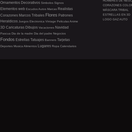
HOMBRES DE NEG
Ornamentos
Decorativos
Simbolos
Signos
CORAZONES COLO
Elementos web
Realistas
Escudos
Autos
Marcas
MÁSCARA TRIBAL
Flores
ESTRELLAS EN 3D
Corazones
Marcos
Tribales
Patrones
LOGO GAZ AUTO
Heraldicos
Juegos
Electronica
Vintage
Peliculas
Anime
3D
Caricaturas
Dibujos
Navidad
Vacaciones
Pascua
Dia de la madre
Dia del padre
Negocios
Fondos
Estrellas
Tatuajes
Tarjetas
Banners
Lugares
Deportes
Musica
Alimentos
Ropa
Calendarios