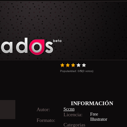
Popularidad:
0
/
5
(
0
votos)
INFORMACIÓN
Autor:
Sccnn
Licencia:
Free
Illustrator
Formato:
Categorias