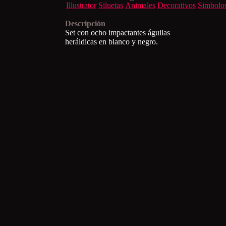
Illustrator
Siluetas
Animales
Decorativos
Simbolo
Descripción
Set con ocho impactantes águilas
heráldicas en blanco y negro.