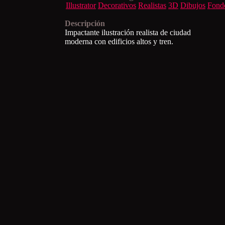
Illustrator
Decorativos
Realistas
3D
Dibujos
Fond
Descripción
Impactante ilustración realista de ciudad
moderna con edificios altos y tren.