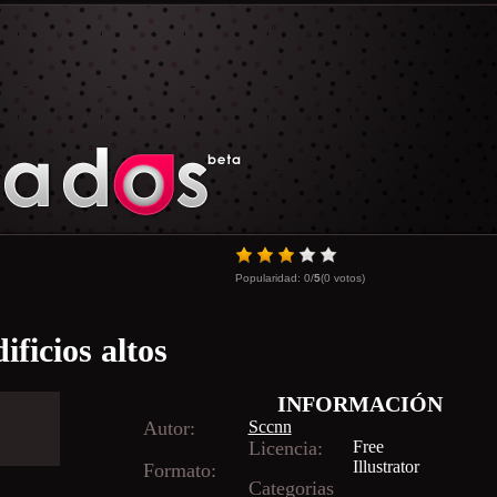
Popularidad:
0
/
5
(
0
votos)
ficios altos
INFORMACIÓN
Autor:
Sccnn
Licencia:
Free
Illustrator
Formato:
Categorias