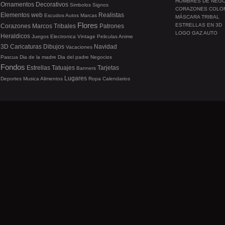
HOMBRES DE NEG
Ornamentos
Decorativos
Simbolos
Signos
CORAZONES COLO
Elementos web
Realistas
Escudos
Autos
Marcas
MÁSCARA TRIBAL
Flores
ESTRELLAS EN 3D
Corazones
Marcos
Tribales
Patrones
LOGO GAZ AUTO
Heraldicos
Juegos
Electronica
Vintage
Peliculas
Anime
3D
Caricaturas
Dibujos
Navidad
Vacaciones
Pascua
Dia de la madre
Dia del padre
Negocios
Fondos
Estrellas
Tatuajes
Tarjetas
Banners
Lugares
Deportes
Musica
Alimentos
Ropa
Calendarios