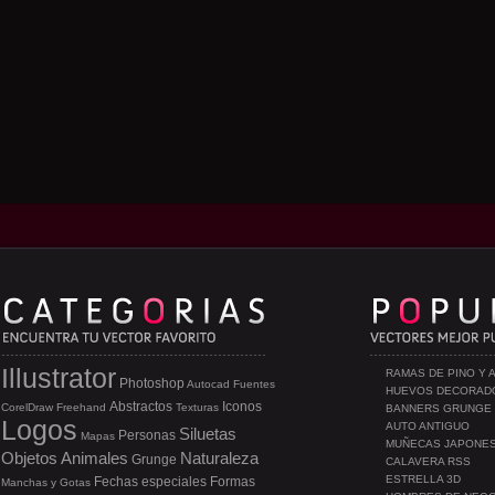
Illustrator
RAMAS DE PINO Y 
Photoshop
Autocad
Fuentes
HUEVOS DECORAD
Abstractos
Iconos
CorelDraw
Freehand
Texturas
BANNERS GRUNGE
Logos
AUTO ANTIGUO
Siluetas
Personas
Mapas
MUÑECAS JAPONE
Objetos
Animales
Naturaleza
Grunge
CALAVERA RSS
ESTRELLA 3D
Fechas especiales
Formas
Manchas y Gotas