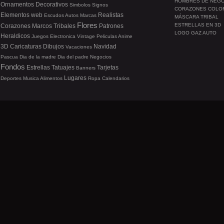
HOMBRES DE NEG
Ornamentos
Decorativos
Simbolos
Signos
CORAZONES COLO
Elementos web
Realistas
Escudos
Autos
Marcas
MÁSCARA TRIBAL
Flores
ESTRELLAS EN 3D
Corazones
Marcos
Tribales
Patrones
LOGO GAZ AUTO
Heraldicos
Juegos
Electronica
Vintage
Peliculas
Anime
3D
Caricaturas
Dibujos
Navidad
Vacaciones
Pascua
Dia de la madre
Dia del padre
Negocios
Fondos
Estrellas
Tatuajes
Tarjetas
Banners
Lugares
Deportes
Musica
Alimentos
Ropa
Calendarios