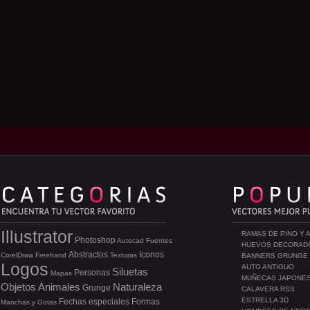
Illustrator
RAMAS DE PINO Y 
Photoshop
Autocad
Fuentes
HUEVOS DECORAD
Abstractos
Iconos
CorelDraw
Freehand
Texturas
BANNERS GRUNGE
Logos
AUTO ANTIGUO
Siluetas
Personas
Mapas
MUÑECAS JAPONE
Objetos
Animales
Naturaleza
Grunge
CALAVERA RSS
ESTRELLA 3D
Fechas especiales
Formas
Manchas y Gotas