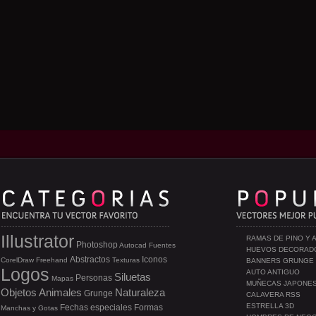
Illustrator
RAMAS DE PINO Y 
Photoshop
Autocad
Fuentes
HUEVOS DECORAD
Abstractos
Iconos
CorelDraw
Freehand
Texturas
BANNERS GRUNGE
Logos
AUTO ANTIGUO
Siluetas
Personas
Mapas
MUÑECAS JAPONE
Objetos
Animales
Naturaleza
Grunge
CALAVERA RSS
ESTRELLA 3D
Fechas especiales
Formas
Manchas y Gotas