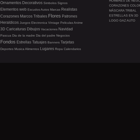
HOMBRES DE NEG
Ornamentos
Decorativos
Simbolos
Signos
CORAZONES COLO
Elementos web
Realistas
Escudos
Autos
Marcas
MÁSCARA TRIBAL
Flores
ESTRELLAS EN 3D
Corazones
Marcos
Tribales
Patrones
LOGO GAZ AUTO
Heraldicos
Juegos
Electronica
Vintage
Peliculas
Anime
3D
Caricaturas
Dibujos
Navidad
Vacaciones
Pascua
Dia de la madre
Dia del padre
Negocios
Fondos
Estrellas
Tatuajes
Tarjetas
Banners
Lugares
Deportes
Musica
Alimentos
Ropa
Calendarios