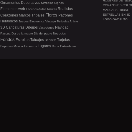
HOMBRES DE NEG
Ornamentos
Decorativos
Simbolos
Signos
CORAZONES COLO
Elementos web
Realistas
Escudos
Autos
Marcas
MÁSCARA TRIBAL
Flores
ESTRELLAS EN 3D
Corazones
Marcos
Tribales
Patrones
LOGO GAZ AUTO
Heraldicos
Juegos
Electronica
Vintage
Peliculas
Anime
3D
Caricaturas
Dibujos
Navidad
Vacaciones
Pascua
Dia de la madre
Dia del padre
Negocios
Fondos
Estrellas
Tatuajes
Tarjetas
Banners
Lugares
Deportes
Musica
Alimentos
Ropa
Calendarios