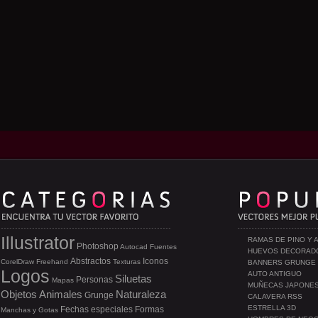
Illustrator
RAMAS DE PINO Y 
Photoshop
Autocad
Fuentes
HUEVOS DECORAD
Abstractos
Iconos
CorelDraw
Freehand
Texturas
BANNERS GRUNGE
Logos
AUTO ANTIGUO
Siluetas
Personas
Mapas
MUÑECAS JAPONE
Objetos
Animales
Naturaleza
Grunge
CALAVERA RSS
ESTRELLA 3D
Fechas especiales
Formas
Manchas y Gotas