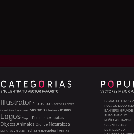
Illustrator
RAMAS DE PINO Y 
Photoshop
Autocad
Fuentes
HUEVOS DECORAD
Abstractos
Iconos
CorelDraw
Freehand
Texturas
BANNERS GRUNGE
Logos
AUTO ANTIGUO
Siluetas
Personas
Mapas
MUÑECAS JAPONE
Objetos
Animales
Naturaleza
Grunge
CALAVERA RSS
ESTRELLA 3D
Fechas especiales
Formas
Manchas y Gotas