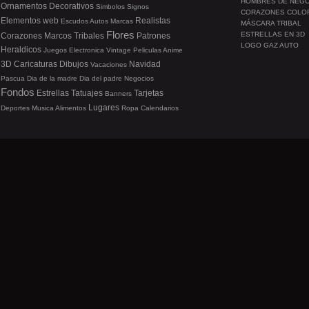
HOMBRES DE NEG
Ornamentos
Decorativos
Simbolos
Signos
CORAZONES COLO
Elementos web
Realistas
Escudos
Autos
Marcas
MÁSCARA TRIBAL
Flores
ESTRELLAS EN 3D
Corazones
Marcos
Tribales
Patrones
LOGO GAZ AUTO
Heraldicos
Juegos
Electronica
Vintage
Peliculas
Anime
3D
Caricaturas
Dibujos
Navidad
Vacaciones
Pascua
Dia de la madre
Dia del padre
Negocios
Fondos
Estrellas
Tatuajes
Tarjetas
Banners
Lugares
Deportes
Musica
Alimentos
Ropa
Calendarios