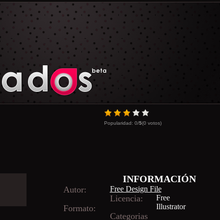
Popularidad:
0
/
5
(
0
votos)
INFORMACIÓN
Autor:
Free Design File
Licencia:
Free
Illustrator
Formato:
Categorias