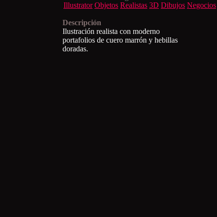
Illustrator
Objetos
Realistas
3D
Dibujos
Negocios
Descripción
Ilustración realista con moderno
portafolios de cuero marrón y hebillas
doradas.