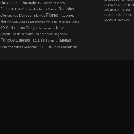
HOMBRES DE NEG
Ornamentos
Decorativos
Simbolos
Signos
CORAZONES COLO
Elementos web
Realistas
Escudos
Autos
Marcas
MÁSCARA TRIBAL
Flores
ESTRELLAS EN 3D
Corazones
Marcos
Tribales
Patrones
LOGO GAZ AUTO
Heraldicos
Juegos
Electronica
Vintage
Peliculas
Anime
3D
Caricaturas
Dibujos
Navidad
Vacaciones
Pascua
Dia de la madre
Dia del padre
Negocios
Fondos
Estrellas
Tatuajes
Tarjetas
Banners
Lugares
Deportes
Musica
Alimentos
Ropa
Calendarios