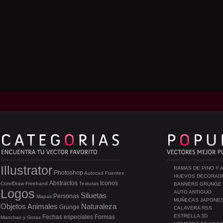
Illustrator
RAMAS DE PINO Y 
Photoshop
Autocad
Fuentes
HUEVOS DECORAD
Abstractos
Iconos
CorelDraw
Freehand
Texturas
BANNERS GRUNGE
Logos
AUTO ANTIGUO
Siluetas
Personas
Mapas
MUÑECAS JAPONE
Objetos
Animales
Naturaleza
Grunge
CALAVERA RSS
ESTRELLA 3D
Fechas especiales
Formas
Manchas y Gotas