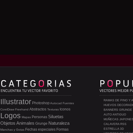
Illustrator
RAMAS DE PINO Y 
Photoshop
Autocad
Fuentes
HUEVOS DECORAD
Abstractos
Iconos
CorelDraw
Freehand
Texturas
BANNERS GRUNGE
Logos
AUTO ANTIGUO
Siluetas
Personas
Mapas
MUÑECAS JAPONE
Objetos
Animales
Naturaleza
Grunge
CALAVERA RSS
ESTRELLA 3D
Fechas especiales
Formas
Manchas y Gotas