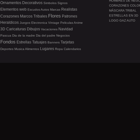
HOMBRES DE NEG
Ornamentos
Decorativos
Simbolos
Signos
CORAZONES COLO
Elementos web
Realistas
Escudos
Autos
Marcas
MÁSCARA TRIBAL
Flores
ESTRELLAS EN 3D
Corazones
Marcos
Tribales
Patrones
LOGO GAZ AUTO
Heraldicos
Juegos
Electronica
Vintage
Peliculas
Anime
3D
Caricaturas
Dibujos
Navidad
Vacaciones
Pascua
Dia de la madre
Dia del padre
Negocios
Fondos
Estrellas
Tatuajes
Tarjetas
Banners
Lugares
Deportes
Musica
Alimentos
Ropa
Calendarios