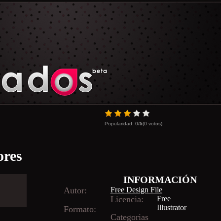
Popularidad:
0
/
5
(
0
votos)
ores
INFORMACIÓN
Autor:
Free Design File
Licencia:
Free
Illustrator
Formato:
Categorias