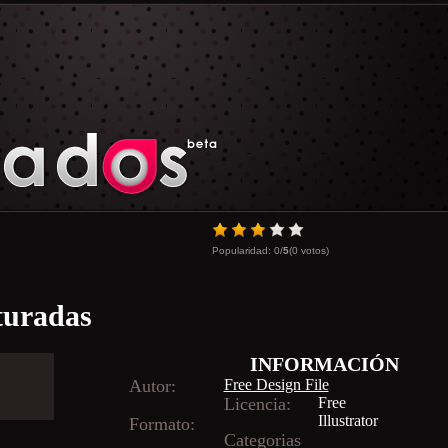
Popularidad:
0
/
5
(
0
votos)
xturadas
INFORMACIÓN
Autor:
Free Design File
Licencia:
Free
Illustrator
Formato:
Categorias