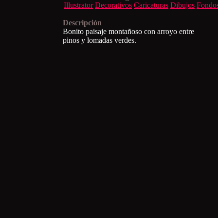
Illustrator
Decorativos
Caricaturas
Dibujos
Fondo
Descripción
Bonito paisaje montañoso con arroyo entre
pinos y lomadas verdes.