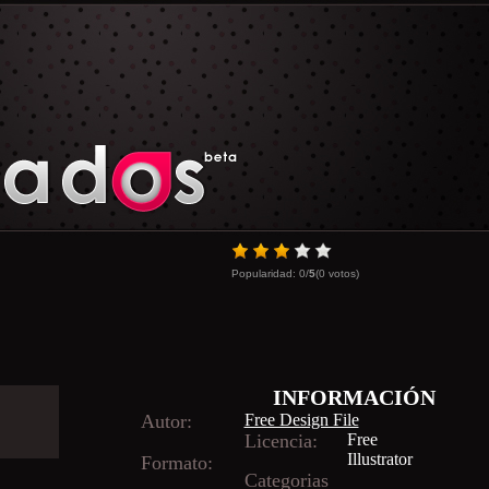
Popularidad:
0
/
5
(
0
votos)
INFORMACIÓN
Autor:
Free Design File
Licencia:
Free
Illustrator
Formato:
Categorias