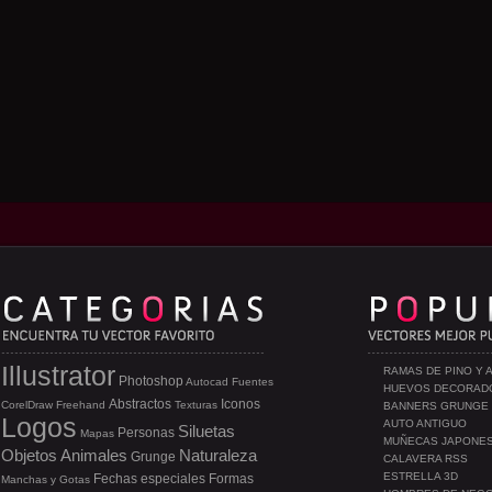
Illustrator
RAMAS DE PINO Y 
Photoshop
Autocad
Fuentes
HUEVOS DECORAD
Abstractos
Iconos
CorelDraw
Freehand
Texturas
BANNERS GRUNGE
Logos
AUTO ANTIGUO
Siluetas
Personas
Mapas
MUÑECAS JAPONE
Objetos
Animales
Naturaleza
Grunge
CALAVERA RSS
ESTRELLA 3D
Fechas especiales
Formas
Manchas y Gotas