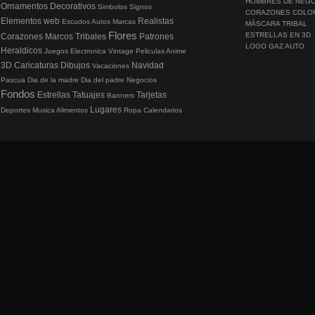
HOMBRES DE NEG
Ornamentos
Decorativos
Simbolos
Signos
CORAZONES COLO
Elementos web
Realistas
Escudos
Autos
Marcas
MÁSCARA TRIBAL
Flores
ESTRELLAS EN 3D
Corazones
Marcos
Tribales
Patrones
LOGO GAZ AUTO
Heraldicos
Juegos
Electronica
Vintage
Peliculas
Anime
3D
Caricaturas
Dibujos
Navidad
Vacaciones
Pascua
Dia de la madre
Dia del padre
Negocios
Fondos
Estrellas
Tatuajes
Tarjetas
Banners
Lugares
Deportes
Musica
Alimentos
Ropa
Calendarios