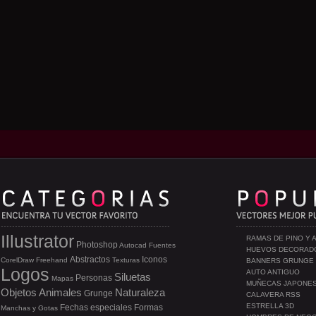
Illustrator
RAMAS DE PINO Y 
Photoshop
Autocad
Fuentes
HUEVOS DECORAD
Abstractos
Iconos
CorelDraw
Freehand
Texturas
BANNERS GRUNGE
Logos
AUTO ANTIGUO
Siluetas
Personas
Mapas
MUÑECAS JAPONE
Objetos
Animales
Naturaleza
Grunge
CALAVERA RSS
ESTRELLA 3D
Fechas especiales
Formas
Manchas y Gotas