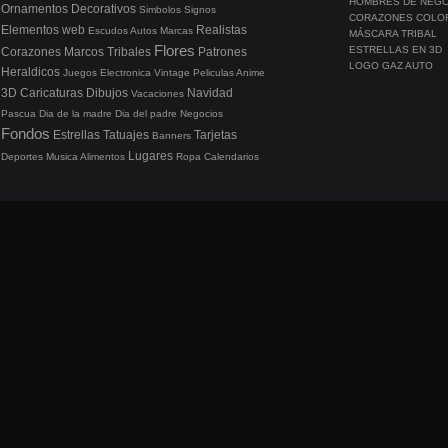
HOMBRES DE NEG
Ornamentos
Decorativos
Simbolos
Signos
CORAZONES COLO
Elementos web
Realistas
Escudos
Autos
Marcas
MÁSCARA TRIBAL
Flores
ESTRELLAS EN 3D
Corazones
Marcos
Tribales
Patrones
LOGO GAZ AUTO
Heraldicos
Juegos
Electronica
Vintage
Peliculas
Anime
3D
Caricaturas
Dibujos
Navidad
Vacaciones
Pascua
Dia de la madre
Dia del padre
Negocios
Fondos
Estrellas
Tatuajes
Tarjetas
Banners
Lugares
Deportes
Musica
Alimentos
Ropa
Calendarios