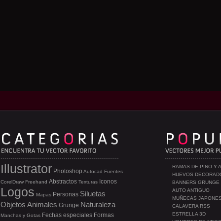
Illustrator
RAMAS DE PINO Y 
Photoshop
Autocad
Fuentes
HUEVOS DECORAD
Abstractos
Iconos
CorelDraw
Freehand
Texturas
BANNERS GRUNGE
Logos
AUTO ANTIGUO
Siluetas
Personas
Mapas
MUÑECAS JAPONE
Objetos
Animales
Naturaleza
Grunge
CALAVERA RSS
ESTRELLA 3D
Fechas especiales
Formas
Manchas y Gotas