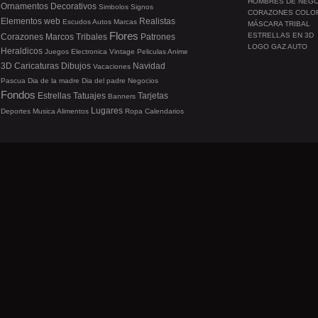
HOMBRES DE NEG
Ornamentos
Decorativos
Simbolos
Signos
CORAZONES COLO
Elementos web
Realistas
Escudos
Autos
Marcas
MÁSCARA TRIBAL
Flores
ESTRELLAS EN 3D
Corazones
Marcos
Tribales
Patrones
LOGO GAZ AUTO
Heraldicos
Juegos
Electronica
Vintage
Peliculas
Anime
3D
Caricaturas
Dibujos
Navidad
Vacaciones
Pascua
Dia de la madre
Dia del padre
Negocios
Fondos
Estrellas
Tatuajes
Tarjetas
Banners
Lugares
Deportes
Musica
Alimentos
Ropa
Calendarios