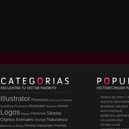
Illustrator
RAMAS DE PINO Y 
Photoshop
Autocad
Fuentes
HUEVOS DECORAD
Abstractos
Iconos
CorelDraw
Freehand
Texturas
BANNERS GRUNGE
Logos
AUTO ANTIGUO
Siluetas
Personas
Mapas
MUÑECAS JAPONE
Objetos
Animales
Naturaleza
Grunge
CALAVERA RSS
ESTRELLA 3D
Fechas especiales
Formas
Manchas y Gotas