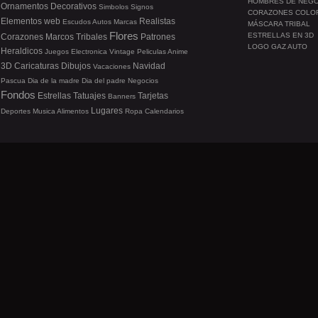
HOMBRES DE NEG
Ornamentos
Decorativos
Simbolos
Signos
CORAZONES COLO
Elementos web
Realistas
Escudos
Autos
Marcas
MÁSCARA TRIBAL
Flores
ESTRELLAS EN 3D
Corazones
Marcos
Tribales
Patrones
LOGO GAZ AUTO
Heraldicos
Juegos
Electronica
Vintage
Peliculas
Anime
3D
Caricaturas
Dibujos
Navidad
Vacaciones
Pascua
Dia de la madre
Dia del padre
Negocios
Fondos
Estrellas
Tatuajes
Tarjetas
Banners
Lugares
Deportes
Musica
Alimentos
Ropa
Calendarios