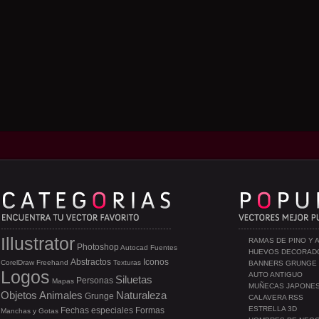
Illustrator
RAMAS DE PINO Y 
Photoshop
Autocad
Fuentes
HUEVOS DECORAD
Abstractos
Iconos
CorelDraw
Freehand
Texturas
BANNERS GRUNGE
Logos
AUTO ANTIGUO
Siluetas
Personas
Mapas
MUÑECAS JAPONE
Objetos
Animales
Naturaleza
Grunge
CALAVERA RSS
ESTRELLA 3D
Fechas especiales
Formas
Manchas y Gotas