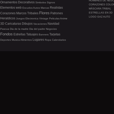
HOMBRES DE NEG
Ornamentos
Decorativos
Simbolos
Signos
CORAZONES COLO
Elementos web
Realistas
Escudos
Autos
Marcas
MÁSCARA TRIBAL
Flores
ESTRELLAS EN 3D
Corazones
Marcos
Tribales
Patrones
LOGO GAZ AUTO
Heraldicos
Juegos
Electronica
Vintage
Peliculas
Anime
3D
Caricaturas
Dibujos
Navidad
Vacaciones
Pascua
Dia de la madre
Dia del padre
Negocios
Fondos
Estrellas
Tatuajes
Tarjetas
Banners
Lugares
Deportes
Musica
Alimentos
Ropa
Calendarios