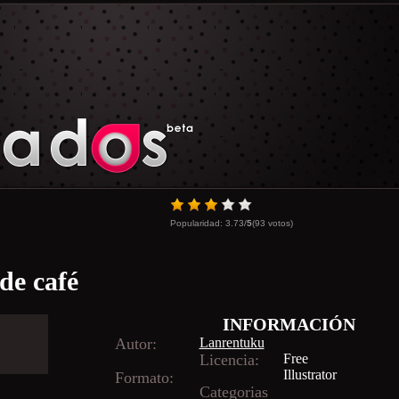
Popularidad:
3.73
/
5
(
93
votos)
 de café
INFORMACIÓN
Autor:
Lanrentuku
Licencia:
Free
Illustrator
Formato:
Categorias