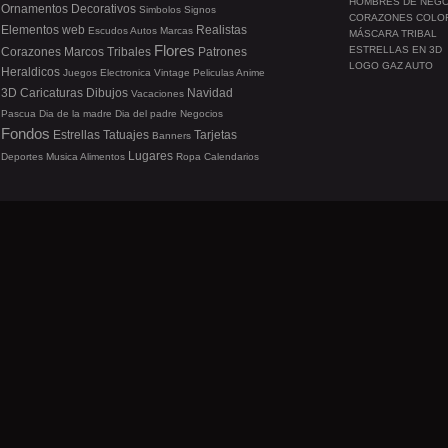
HOMBRES DE NEG
Ornamentos
Decorativos
Simbolos
Signos
CORAZONES COLO
Elementos web
Realistas
Escudos
Autos
Marcas
MÁSCARA TRIBAL
Flores
ESTRELLAS EN 3D
Corazones
Marcos
Tribales
Patrones
LOGO GAZ AUTO
Heraldicos
Juegos
Electronica
Vintage
Peliculas
Anime
3D
Caricaturas
Dibujos
Navidad
Vacaciones
Pascua
Dia de la madre
Dia del padre
Negocios
Fondos
Estrellas
Tatuajes
Tarjetas
Banners
Lugares
Deportes
Musica
Alimentos
Ropa
Calendarios