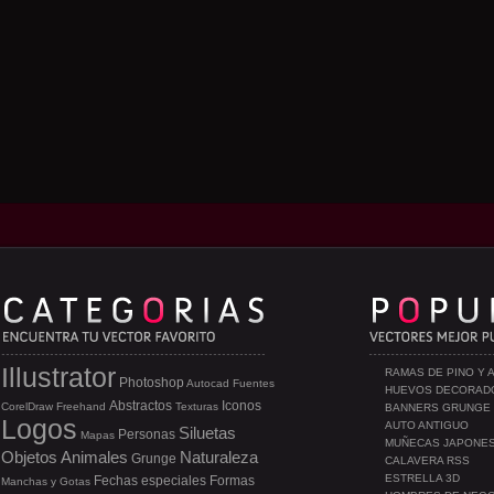
Illustrator
RAMAS DE PINO Y 
Photoshop
Autocad
Fuentes
HUEVOS DECORAD
Abstractos
Iconos
CorelDraw
Freehand
Texturas
BANNERS GRUNGE
Logos
AUTO ANTIGUO
Siluetas
Personas
Mapas
MUÑECAS JAPONE
Objetos
Animales
Naturaleza
Grunge
CALAVERA RSS
ESTRELLA 3D
Fechas especiales
Formas
Manchas y Gotas