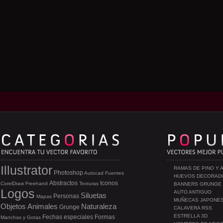
Illustrator
RAMAS DE PINO Y 
Photoshop
Autocad
Fuentes
HUEVOS DECORAD
Abstractos
Iconos
CorelDraw
Freehand
Texturas
BANNERS GRUNGE
Logos
AUTO ANTIGUO
Siluetas
Personas
Mapas
MUÑECAS JAPONE
Objetos
Animales
Naturaleza
Grunge
CALAVERA RSS
ESTRELLA 3D
Fechas especiales
Formas
Manchas y Gotas