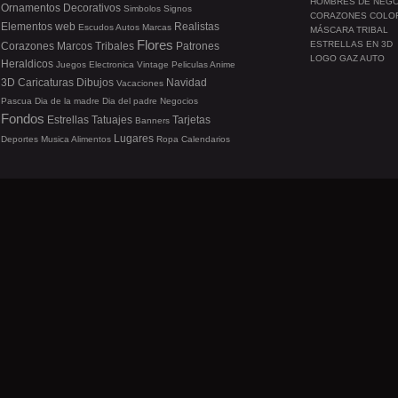
HOMBRES DE NEG
Ornamentos
Decorativos
Simbolos
Signos
CORAZONES COLO
Elementos web
Realistas
Escudos
Autos
Marcas
MÁSCARA TRIBAL
Flores
ESTRELLAS EN 3D
Corazones
Marcos
Tribales
Patrones
LOGO GAZ AUTO
Heraldicos
Juegos
Electronica
Vintage
Peliculas
Anime
3D
Caricaturas
Dibujos
Navidad
Vacaciones
Pascua
Dia de la madre
Dia del padre
Negocios
Fondos
Estrellas
Tatuajes
Tarjetas
Banners
Lugares
Deportes
Musica
Alimentos
Ropa
Calendarios