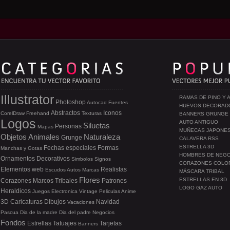
Illustrator
RAMAS DE PINO Y 
Photoshop
Autocad
Fuentes
HUEVOS DECORAD
Abstractos
Iconos
CorelDraw
Freehand
Texturas
BANNERS GRUNGE
Logos
AUTO ANTIGUO
Siluetas
Personas
Mapas
MUÑECAS JAPONE
Objetos
Animales
Naturaleza
Grunge
CALAVERA RSS
ESTRELLA 3D
Fechas especiales
Formas
Manchas y Gotas
HOMBRES DE NEG
Ornamentos
Decorativos
Simbolos
Signos
CORAZONES COLO
Elementos web
Realistas
Escudos
Autos
Marcas
MÁSCARA TRIBAL
Flores
ESTRELLAS EN 3D
Corazones
Marcos
Tribales
Patrones
LOGO GAZ AUTO
Heraldicos
Juegos
Electronica
Vintage
Peliculas
Anime
3D
Caricaturas
Dibujos
Navidad
Vacaciones
Pascua
Dia de la madre
Dia del padre
Negocios
Fondos
Estrellas
Tatuajes
Tarjetas
Banners