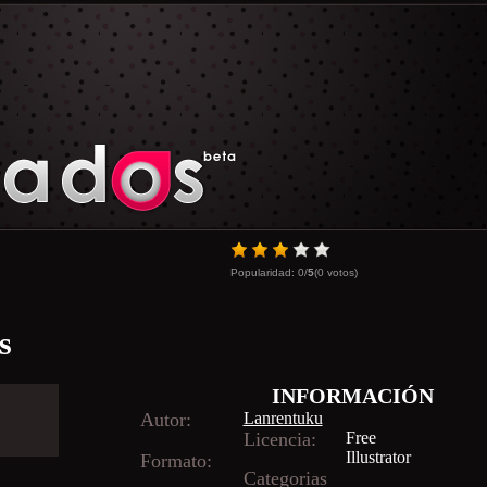
Popularidad:
0
/
5
(
0
votos)
s
INFORMACIÓN
Autor:
Lanrentuku
Licencia:
Free
Illustrator
Formato:
Categorias