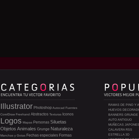
Illustrator
RAMAS DE PINO Y 
Photoshop
Autocad
Fuentes
HUEVOS DECORAD
Abstractos
Iconos
CorelDraw
Freehand
Texturas
BANNERS GRUNGE
Logos
AUTO ANTIGUO
Siluetas
Personas
Mapas
MUÑECAS JAPONE
Objetos
Animales
Naturaleza
Grunge
CALAVERA RSS
ESTRELLA 3D
Fechas especiales
Formas
Manchas y Gotas