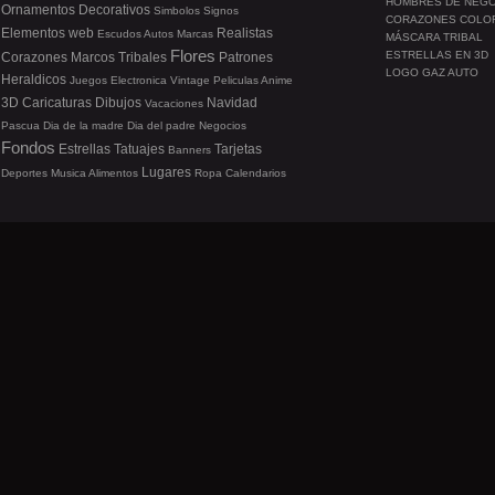
HOMBRES DE NEG
Ornamentos
Decorativos
Simbolos
Signos
CORAZONES COLO
Elementos web
Realistas
Escudos
Autos
Marcas
MÁSCARA TRIBAL
Flores
ESTRELLAS EN 3D
Corazones
Marcos
Tribales
Patrones
LOGO GAZ AUTO
Heraldicos
Juegos
Electronica
Vintage
Peliculas
Anime
3D
Caricaturas
Dibujos
Navidad
Vacaciones
Pascua
Dia de la madre
Dia del padre
Negocios
Fondos
Estrellas
Tatuajes
Tarjetas
Banners
Lugares
Deportes
Musica
Alimentos
Ropa
Calendarios