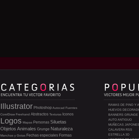
Illustrator
RAMAS DE PINO Y 
Photoshop
Autocad
Fuentes
HUEVOS DECORAD
Abstractos
Iconos
CorelDraw
Freehand
Texturas
BANNERS GRUNGE
Logos
AUTO ANTIGUO
Siluetas
Personas
Mapas
MUÑECAS JAPONE
Objetos
Animales
Naturaleza
Grunge
CALAVERA RSS
ESTRELLA 3D
Fechas especiales
Formas
Manchas y Gotas