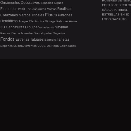
HOMBRES DE NEG
Ornamentos
Decorativos
Simbolos
Signos
CORAZONES COLO
Elementos web
Realistas
Escudos
Autos
Marcas
MÁSCARA TRIBAL
Flores
ESTRELLAS EN 3D
Corazones
Marcos
Tribales
Patrones
LOGO GAZ AUTO
Heraldicos
Juegos
Electronica
Vintage
Peliculas
Anime
3D
Caricaturas
Dibujos
Navidad
Vacaciones
Pascua
Dia de la madre
Dia del padre
Negocios
Fondos
Estrellas
Tatuajes
Tarjetas
Banners
Lugares
Deportes
Musica
Alimentos
Ropa
Calendarios