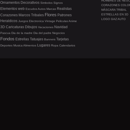
HOMBRES DE NEG
Ornamentos
Decorativos
Simbolos
Signos
CORAZONES COLO
Elementos web
Realistas
Escudos
Autos
Marcas
MÁSCARA TRIBAL
Flores
ESTRELLAS EN 3D
Corazones
Marcos
Tribales
Patrones
LOGO GAZ AUTO
Heraldicos
Juegos
Electronica
Vintage
Peliculas
Anime
3D
Caricaturas
Dibujos
Navidad
Vacaciones
Pascua
Dia de la madre
Dia del padre
Negocios
Fondos
Estrellas
Tatuajes
Tarjetas
Banners
Lugares
Deportes
Musica
Alimentos
Ropa
Calendarios