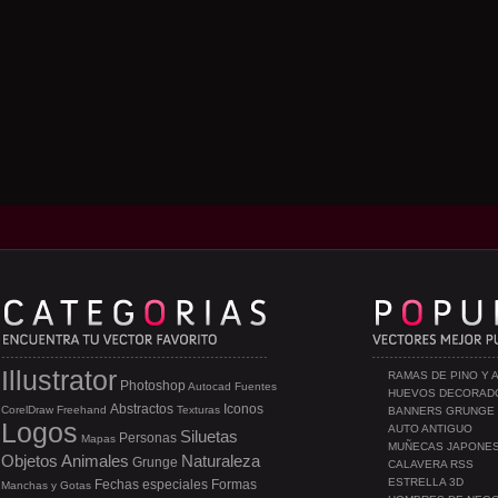
Illustrator
RAMAS DE PINO Y 
Photoshop
Autocad
Fuentes
HUEVOS DECORAD
Abstractos
Iconos
CorelDraw
Freehand
Texturas
BANNERS GRUNGE
Logos
AUTO ANTIGUO
Siluetas
Personas
Mapas
MUÑECAS JAPONE
Objetos
Animales
Naturaleza
Grunge
CALAVERA RSS
ESTRELLA 3D
Fechas especiales
Formas
Manchas y Gotas