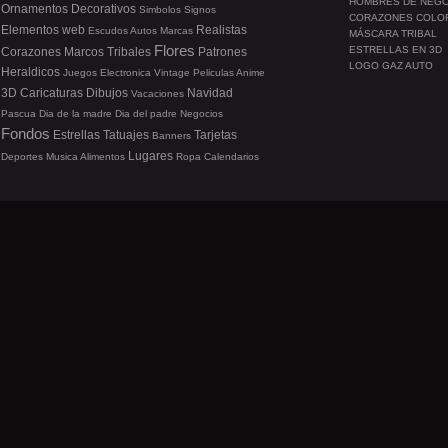
HOMBRES DE NEG
Ornamentos
Decorativos
Simbolos
Signos
CORAZONES COLO
Elementos web
Realistas
Escudos
Autos
Marcas
MÁSCARA TRIBAL
Flores
ESTRELLAS EN 3D
Corazones
Marcos
Tribales
Patrones
LOGO GAZ AUTO
Heraldicos
Juegos
Electronica
Vintage
Peliculas
Anime
3D
Caricaturas
Dibujos
Navidad
Vacaciones
Pascua
Dia de la madre
Dia del padre
Negocios
Fondos
Estrellas
Tatuajes
Tarjetas
Banners
Lugares
Deportes
Musica
Alimentos
Ropa
Calendarios