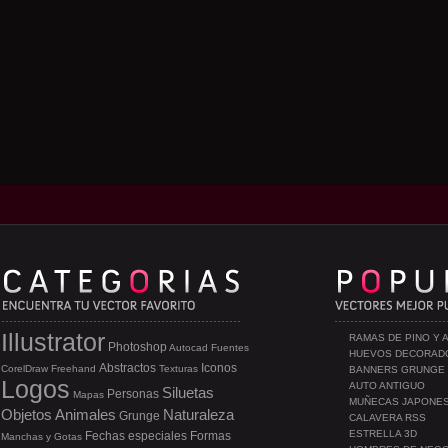
Illustrator
RAMAS DE PINO Y 
Photoshop
Autocad
Fuentes
HUEVOS DECORAD
Abstractos
Iconos
CorelDraw
Freehand
Texturas
BANNERS GRUNGE
Logos
AUTO ANTIGUO
Siluetas
Personas
Mapas
MUÑECAS JAPONE
Objetos
Animales
Naturaleza
Grunge
CALAVERA RSS
ESTRELLA 3D
Fechas especiales
Formas
Manchas y Gotas