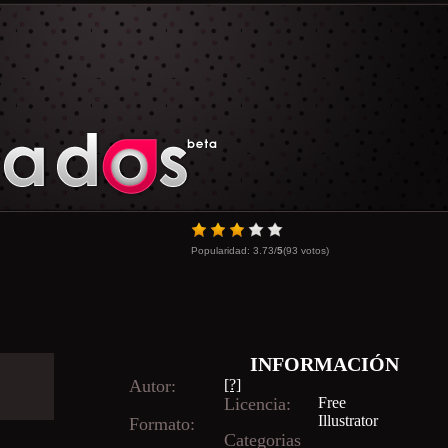
Popularidad:
3.73
/
5
(
93
votos)
INFORMACIÓN
Autor:
[?]
Licencia:
Free
Illustrator
Formato:
Categorias