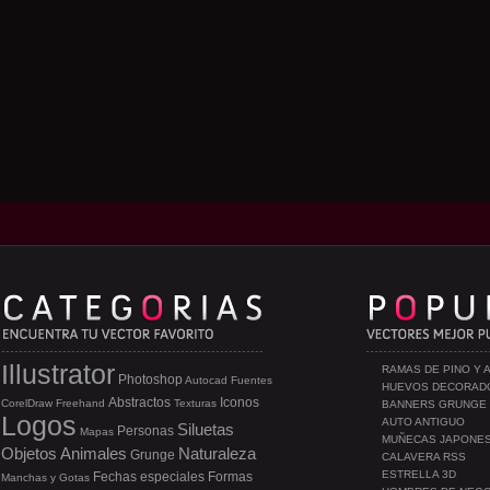
Illustrator
RAMAS DE PINO Y 
Photoshop
Autocad
Fuentes
HUEVOS DECORAD
Abstractos
Iconos
CorelDraw
Freehand
Texturas
BANNERS GRUNGE
Logos
AUTO ANTIGUO
Siluetas
Personas
Mapas
MUÑECAS JAPONE
Objetos
Animales
Naturaleza
Grunge
CALAVERA RSS
ESTRELLA 3D
Fechas especiales
Formas
Manchas y Gotas