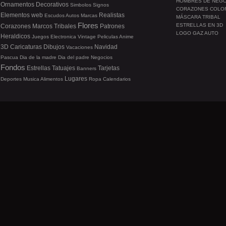
HOMBRES DE NEG
Ornamentos
Decorativos
Simbolos
Signos
CORAZONES COLO
Elementos web
Realistas
Escudos
Autos
Marcas
MÁSCARA TRIBAL
Flores
ESTRELLAS EN 3D
Corazones
Marcos
Tribales
Patrones
LOGO GAZ AUTO
Heraldicos
Juegos
Electronica
Vintage
Peliculas
Anime
3D
Caricaturas
Dibujos
Navidad
Vacaciones
Pascua
Dia de la madre
Dia del padre
Negocios
Fondos
Estrellas
Tatuajes
Tarjetas
Banners
Lugares
Deportes
Musica
Alimentos
Ropa
Calendarios