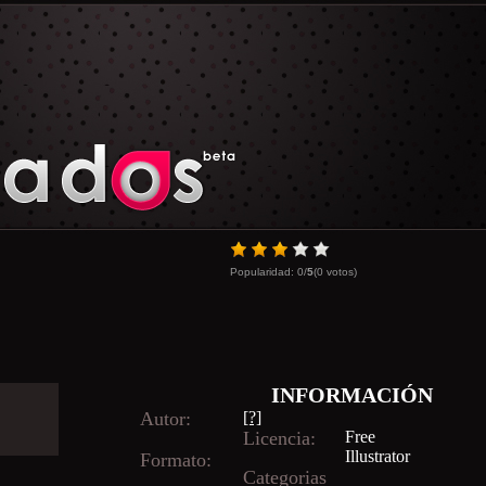
Popularidad:
0
/
5
(
0
votos)
INFORMACIÓN
Autor:
[?]
Licencia:
Free
Illustrator
Formato:
Categorias