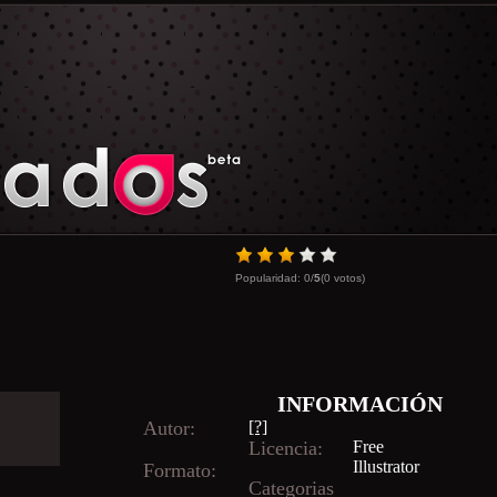
Popularidad:
0
/
5
(
0
votos)
INFORMACIÓN
Autor:
[?]
Licencia:
Free
Illustrator
Formato:
Categorias