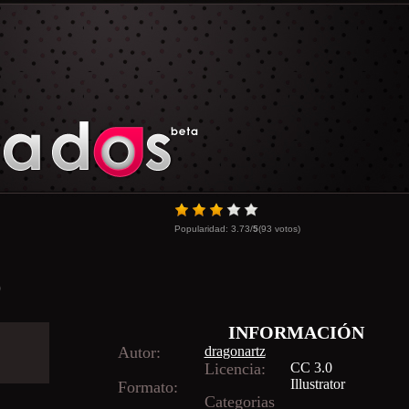
Popularidad:
3.73
/
5
(
93
votos)
D
INFORMACIÓN
Autor:
dragonartz
Licencia:
CC 3.0
Illustrator
Formato:
Categorias